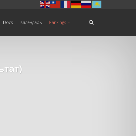
Docs
Календарь
Rankings
ьтат)