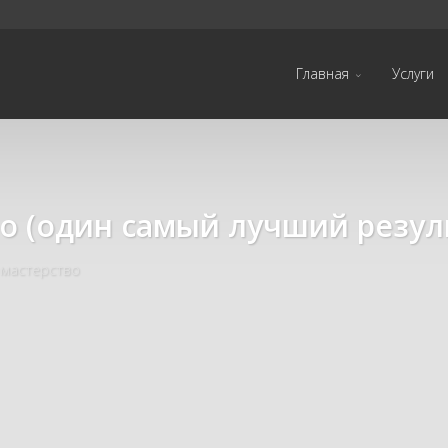
Главная
Услуги
о (один самый лучший резул
 мастерство