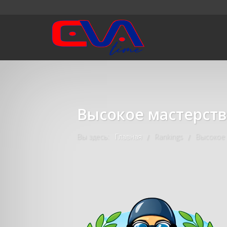
Высокое мастерств
Вы здесь:
Главная
Rankings
Высокое
/
/