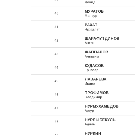
Давид
МУРАТОВ
40
Мансур
РАХАТ
41
Нұрдәулет
ШАРАФУТДИНОВ
42
Антон
ЖАППАРОВ
43
Альазим
КУДАСОВ
44
Ерназар
ЛАЗАРЕВА
45
Ирина
ТРОФИМОВ
46
Владимир
НУРМУХАМЕДОВ
47
Артур
НУРЛЫБЕКУЛЫ
48
Адиль
НУРКИН