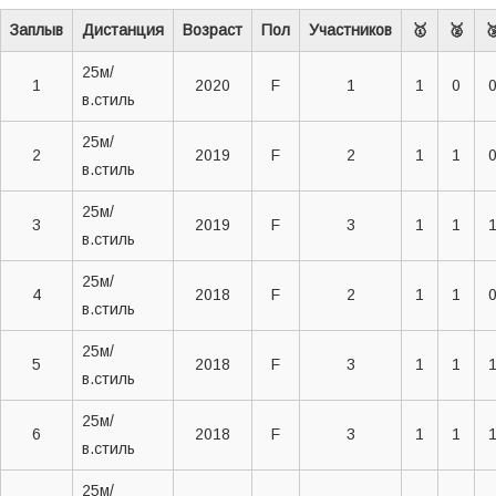
Заплыв
Дистанция
Возраст
Пол
Участников
🥇
🥈

25м/
1
2020
F
1
1
0
в.стиль
25м/
2
2019
F
2
1
1
в.стиль
25м/
3
2019
F
3
1
1
в.стиль
25м/
4
2018
F
2
1
1
в.стиль
25м/
5
2018
F
3
1
1
в.стиль
25м/
6
2018
F
3
1
1
в.стиль
25м/