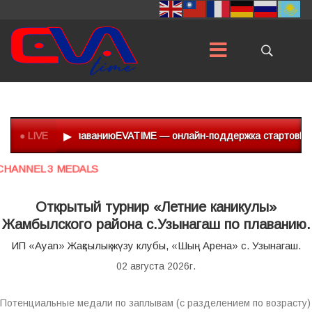
 —
Турниры по плаванию
● LIVE
▶
EVATIME — онлайн-поддержка стартов
Прот
CHANNEL 3 MEDALS
Открытый турнир «Летние каникулы»
Жамбылского района с.Узынагаш по плаванию.
ИП «Ayan» Жақсылық жүзу клубы, «Шың Арена» с. Узынагаш.
02 августа 2026г.
Потенциальные медали по заплывам (с разделением по возрасту)